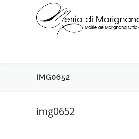
Skip
to
content
IMG0652
img0652