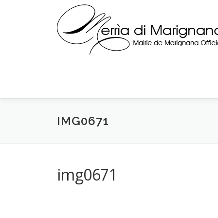
Skip
to
content
IMG0671
img0671