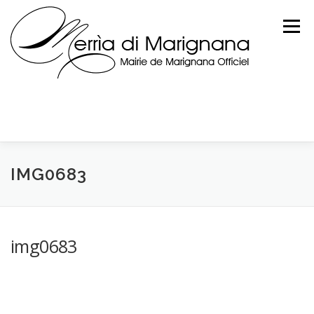
Skip
to
Menu
content
IMG0683
img0683