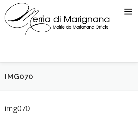
Skip
to
Menu
content
IMG070
img070