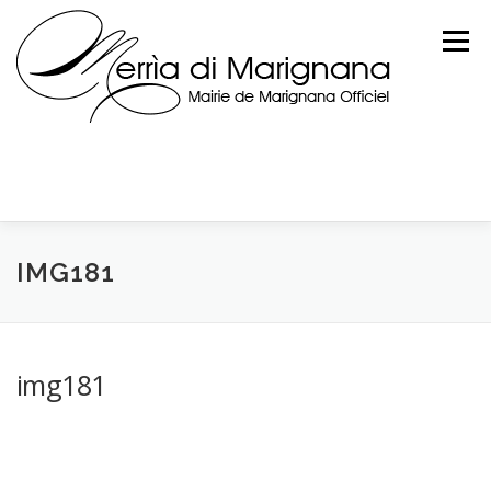
Skip
to
Menu
content
IMG181
img181