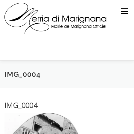
Skip
to
Menu
content
IMG_0004
IMG_0004