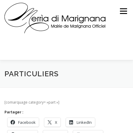
Skip
to
Menu
content
PARTICULIERS
[comarquage category= »part »]
Partager :
Facebook
X
LinkedIn