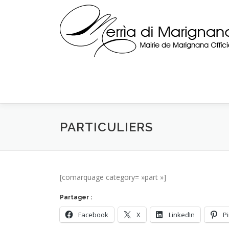
Skip
to
content
PARTICULIERS
[comarquage category= »part »]
Partager :
Facebook
X
LinkedIn
P