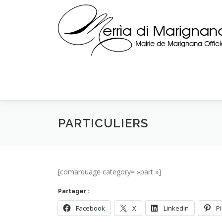
Skip
to
content
PARTICULIERS
[comarquage category= »part »]
Partager :
Facebook
X
LinkedIn
P