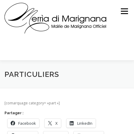
Skip
to
Menu
content
PARTICULIERS
[comarquage category= »part »]
Partager :
Facebook
X
LinkedIn