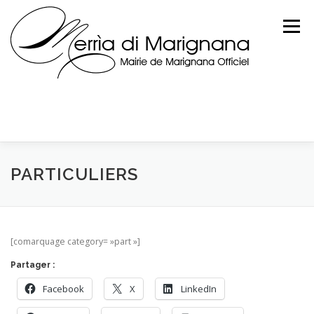
Skip
to
Menu
content
PARTICULIERS
[comarquage category= »part »]
Partager :
Facebook
X
LinkedIn