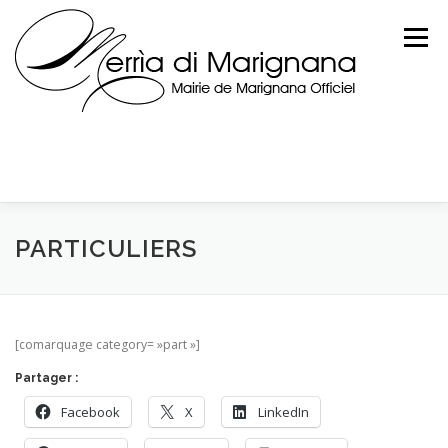
Skip
to
Menu
content
PARTICULIERS
[comarquage category= »part »]
Partager :
Facebook
X
LinkedIn