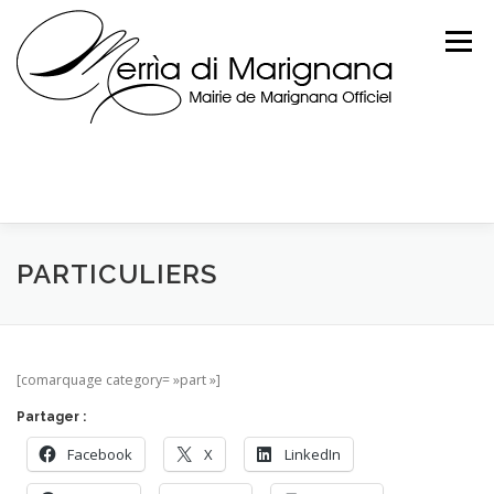
Skip
to
Menu
content
PARTICULIERS
[comarquage category= »part »]
Partager :
Facebook
X
LinkedIn