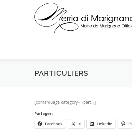
Skip
to
content
PARTICULIERS
[comarquage category= »part »]
Partager :
Facebook
X
LinkedIn
P