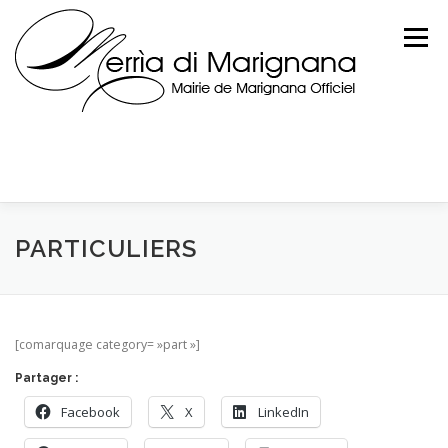
Skip
to
Menu
content
PARTICULIERS
[comarquage category= »part »]
Partager :
Facebook
X
LinkedIn