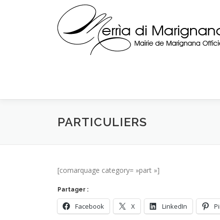
Skip
to
content
PARTICULIERS
[comarquage category= »part »]
Partager :
Facebook
X
LinkedIn
P