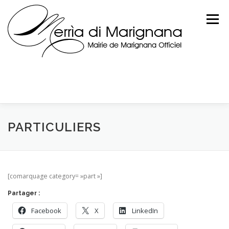
Skip
to
Menu
content
PARTICULIERS
[comarquage category= »part »]
Partager :
Facebook
X
LinkedIn