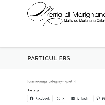
Skip
to
content
PARTICULIERS
[comarquage category= »part »]
Partager :
Facebook
X
LinkedIn
P