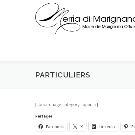
Skip
to
content
PARTICULIERS
[comarquage category= »part »]
Partager :
Facebook
X
LinkedIn
P