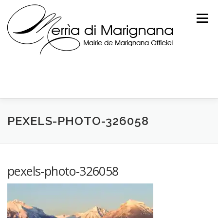
Skip
to
Menu
content
PEXELS-PHOTO-326058
pexels-photo-326058